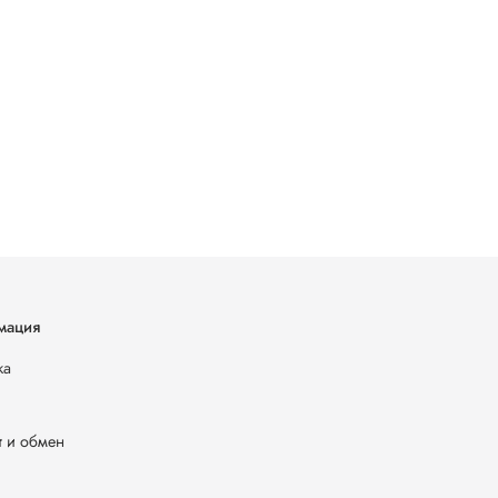
мация
ка
т и обмен