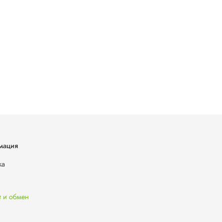
мация
ка
т и обмен