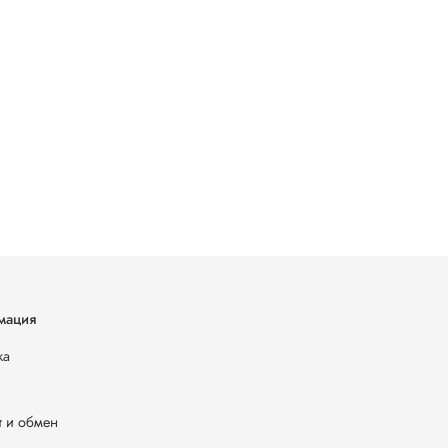
мация
ка
т и обмен