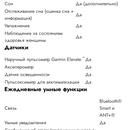
Сон
Да (дополнительно)
Отслеживание сна (оценка сна +
Да
информация)
Увлажнение
Да
Наблюдение за состоянием
Да
здоровья женщины
Датчики
™
Наручный пульсометр Garmin Elevate
Да
Акселерометр
Да
Датчик освещенности
Да
Пульсоксиметр для акклиматизации
Да
Ежедневные умные функции
Bluetooth®
Связь
Smart и
ANT+®
Умные уведомления
Да