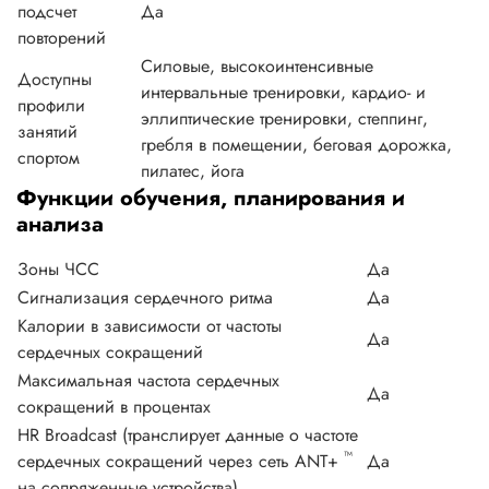
подсчет
Да
повторений
Силовые, высокоинтенсивные
Доступны
интервальные тренировки, кардио- и
профили
эллиптические тренировки, степпинг,
занятий
гребля в помещении, беговая дорожка,
спортом
пилатес, йога
Функции обучения, планирования и
анализа
Зоны ЧСС
Да
Сигнализация сердечного ритма
Да
Калории в зависимости от частоты
Да
сердечных сокращений
Максимальная частота сердечных
Да
сокращений в процентах
HR Broadcast (транслирует данные о частоте
™
сердечных сокращений через сеть ANT+
Да
на сопряженные устройства)