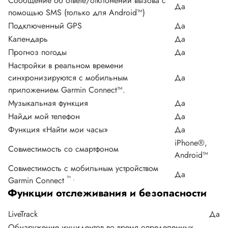
Сообщение об ответе/отклонении вызова с
Да
помощью SMS (только для Android™)
Подключенный GPS
Да
Календарь
Да
Прогноз погоды
Да
Настройки в реальном времени
синхронизируются с мобильным
Да
приложением Garmin Connect™.
Музыкальная функция
Да
Найди мой телефон
Да
Функция «Найти мои часы»
Да
iPhone®,
Совместимость со смартфоном
Android™
Совместимость с мобильным устройством
Да
™ .
Garmin Connect
Функции отслеживания и безопасности
LiveTrack
Да
Обнаружение инцидентов во время определенных