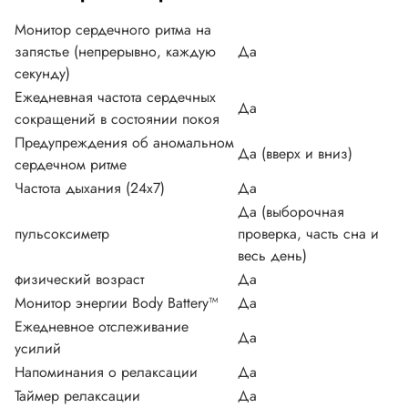
Монитор сердечного ритма на
запястье (непрерывно, каждую
Да
секунду)
Ежедневная частота сердечных
Да
сокращений в состоянии покоя
Предупреждения об аномальном
Да (вверх и вниз)
сердечном ритме
Частота дыхания (24x7)
Да
Да (выборочная
пульсоксиметр
проверка, часть сна и
весь день)
физический возраст
Да
Монитор энергии Body Battery™
Да
Ежедневное отслеживание
Да
усилий
Напоминания о релаксации
Да
Таймер релаксации
Да