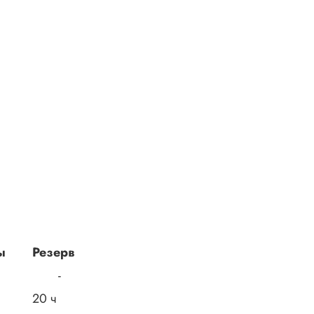
ы
Резерв
-
20 ч