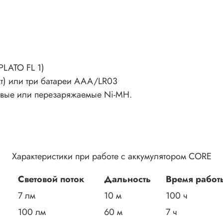
PLATO FL 1)
кт) или три батареи AAA/LR03
евые или перезаряжаемые Ni-MH.
Характеристики при работе с аккумулятором CORE
Световой поток
Дальность
Время работ
7 лм
10 м
100 ч
100 лм
60 м
7 ч