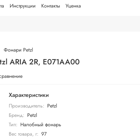
та
Инструкции
Контакты
Уценка
Фонари Petzl
Фонарь светодиодный налобный Petzl ARIA 2R, E071AA00
 сравнение
Характеристики
Производитель:
Petzl
Бренд:
Petzl
Тип:
Налобный фонарь
Вес товара, г:
97