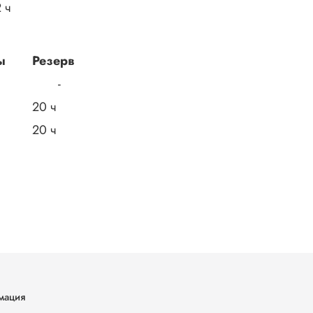
 ч
ы
Резерв
-
20 ч
20 ч
мация