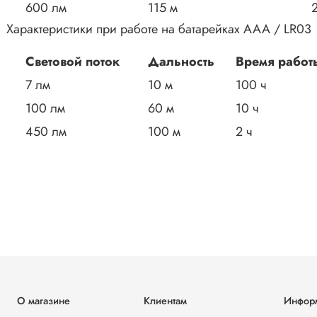
600 лм
115 м
2
Характеристики при работе на батарейках AAA / LR03
Световой поток
Дальность
Время работ
7 лм
10 м
100 ч
100 лм
60 м
10 ч
450 лм
100 м
2 ч
О магазине
Клиентам
Инфор