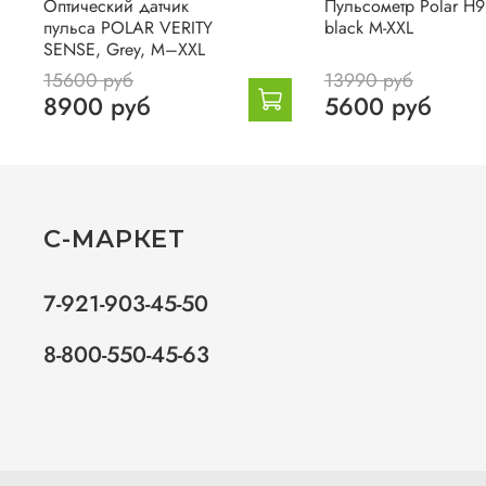
Оптический датчик
Пульсометр Polar H9
пульса POLAR VERITY
black M-XXL
SENSE, Grey, M–XXL
15600 руб
13990 руб
8900 руб
5600 руб
С-МАРКЕТ
7-921-903-45-50
8-800-550-45-63