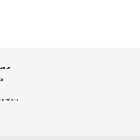
мация
ка
т и обмен