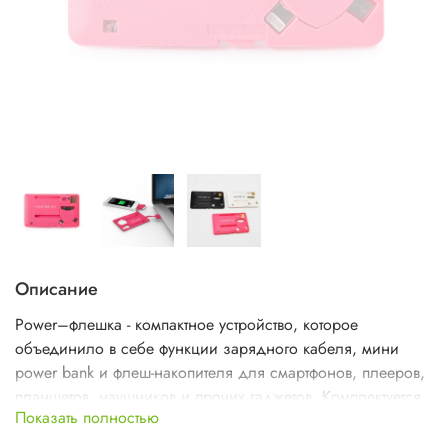
Описание
Power–флешка - компактное устройство, которое
объединило в себе функции зарядного кабеля, мини
power bank и флеш-накопителя для смартфонов, плееров,
планшетов, наушников и прочих гаджетов. Комплектуется
Показать полностью
microSD картой 8 ГБ и содержит коннектор Micro USB,
Apple 30 и Apple Lighting. Цвет - розовый