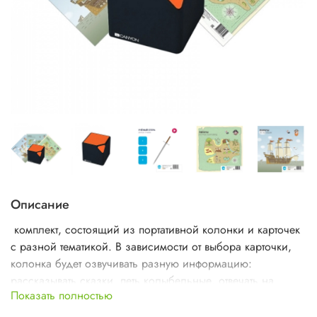
Описание
комплект, состоящий из портативной колонки и карточек
с разной тематикой. В зависимости от выбора карточки,
колонка будет озвучивать разную информацию:
рассказывать сказки, петь колыбельные, отвечать на
Показать полностью
вопросы, называть значения слов.