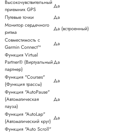
Высокочувствительный
Да
приемник GPS
Путевые точки
Да
Монитор сердечного
Да (встроенный)
ритма
Совместимость с
Да
Garmin Connect™
Функция Virtual
Partner® (Виртуальный
Да
партнер)
Функция "Сourses"
Да
(Функция трассы)
Функция "AutoPause"
(Автоматическая
Да
пауза)
Функция "AutoLap"
Да
(Автоматический круг)
Функция "Auto Scroll"