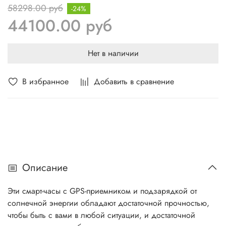
58298.00 руб
-24%
Connect IQ (циферблаты, поля данных, виджеты и
44100.00 руб
приложения).Режим экономии энергии
Нет в наличии
В избранное
Добавить в сравнение
Описание
Эти смарт-часы с GPS-приемником и подзарядкой от
солнечной энергии обладают достаточной прочностью,
чтобы быть с вами в любой ситуации, и достаточной