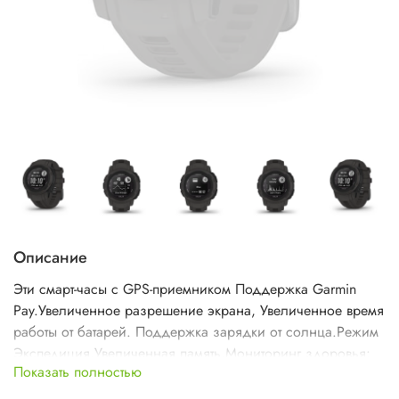
Описание
Эти смарт-часы с GPS-приемником Поддержка Garmin
Pay.Увеличенное разрешение экрана, Увеличенное время
работы от батарей. Поддержка зарядки от солнца.Режим
Экспедиция.Увеличенная память.Мониторинг здоровья:
Показать полностью
частота дыхания, PulseOx
Расширенный мониторинг сна.Пульсоксиметр.Поддержка