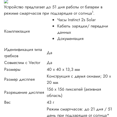
Устройство предлагает до 51 дня работы от батареи в
1
режиме смарт-часов при подзарядке от солнца
.
Часы Instinct 2s Solar
Кабель зарядки/ передачи
Комплектация
данных
Документация
Идентификация типа
Да
гребков
Совместим с Vector
Да
Размеры
40 x 40 x 13,3 мм
Конструкция с двумя окнами; 20 х
Размер дисплея
20 мм
156 х 156 пикселей (активная
Разрешение дисплея
область)
Вес
43 г
Режим смарт-часов: до 21 дня / 51
день при подзарядке от солнца*