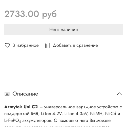
каждый канал. С помощью одной кнопки Вы легко
2733.00 руб
сможете выбрать тип батареи и ток заряда. Устройство
автоматически запоминает последний использованный
тип аккумулятора, что очень удобно для быстрого запуска
Нет в наличии
при следующем включении и в случае отключения
электричества. Зарядное устройство изготовлено из
В избранное
Добавить в сравнение
огнестойких материалов и предназначено для
прекрасного теплоотвода. Автомобильный адаптер в
комплекте для быстрой зарядки в автомобиле.
Описание
Armytek Uni C2
– универсальное зарядное устройство с
поддержкой IMR, Li-Ion 4.2V, Li-Ion 4.35V, Ni-MH, Ni-Cd и
Li-FePO
аккумуляторов. С помощью него Вы можете
4