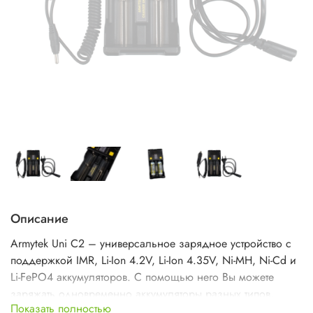
Описание
Armytek Uni C2 – универсальное зарядное устройство с
поддержкой IMR, Li-Ion 4.2V, Li-Ion 4.35V, Ni-MH, Ni-Cd и
Li-FePO4 аккумуляторов. С помощью него Вы можете
заряжать одновременно аккумуляторы разных типов,
Показать полностью
благодаря тому, что напряжение подается отдельно на